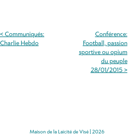
< Communiqués:
Conférence:
NAVIGATION
Charlie Hebdo
Football, passion
DE
sportive ou opium
du peuple
L’ARTICLE
28/01/2015 >
Maison de la Laïcité de Visé | 2026