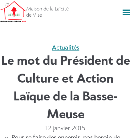
Aller
Maison de la Laïcité
directement
Men
de Visé
vers
le
contenu
Actualités
Le mot du Président de
Culture et Action
Laïque de la Basse-
Meuse
12 janvier 2015
« Pour se faire des ennemis, pas besoin de