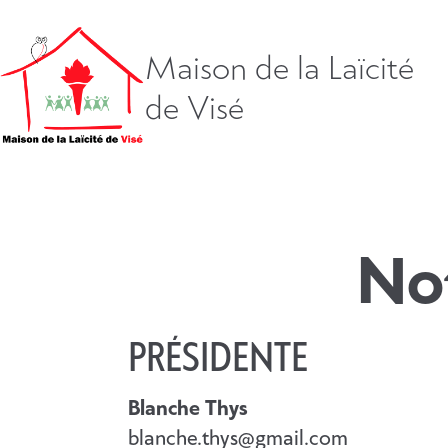
Aller
directement
vers
Maison de la Laïcité
le
de Visé
contenu
No
PRÉSIDENTE
Blanche Thys
blanche.thys@gmail.com