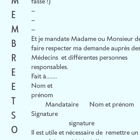
N
M
S
fasse !)
–
N
E
D
–
U
M
E
–
Et je mandate Madame ou Monsieur d
M
B
R
faire respecter ma demande auprès de
É
R
N
Médecins et différentes personnes
responsables.
R
E
I
Fait à…….
O
E
È
Nom et
préno
U
T
R
Mandataire Nom et prénom
N
S
E
Signatur
signature
I
O
S
Il est utile et nécessaire de remettre un