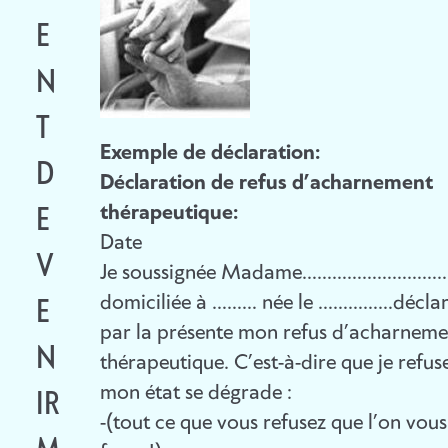
R
E
A
A
N
R
I
T
A
Exemple de déclaration:
L
D
T
Déclaration de refus d’acharnement
thérapeutique:
L
E
I
Date
E
V
O
Je soussignée Madame………………………
domiciliée à ……… née le ……………déclar
S
E
N
par la présente mon refus d’acharneme
,
N
D
thérapeutique. C’est-à-dire que je refuse
mon état se dégrade :
U
IR
E
-(tout ce que vous refusez que l’on vous