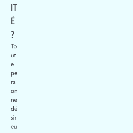
N
IT
M
C
É
A
E
?
T
To
D
I
ut
E
È
e
pe
L
R
rs
I
E
on
ne
È
D
dé
G
E
sir
eu
E
S