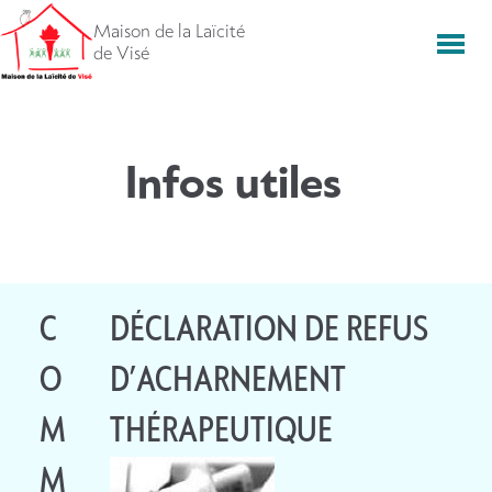
Aller
Maison de la Laïcité
directement
Men
de Visé
vers
le
contenu
Infos utiles
F
C
D
DÉCLARATION DE REFUS
U
O
É
D’ACHARNEMENT
N
M
C
THÉRAPEUTIQUE
É
M
L