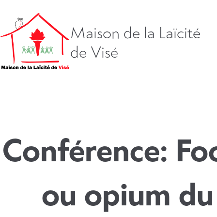
Aller
directement
vers
Maison de la Laïcité
le
de Visé
contenu
Conférence: Foo
ou opium du