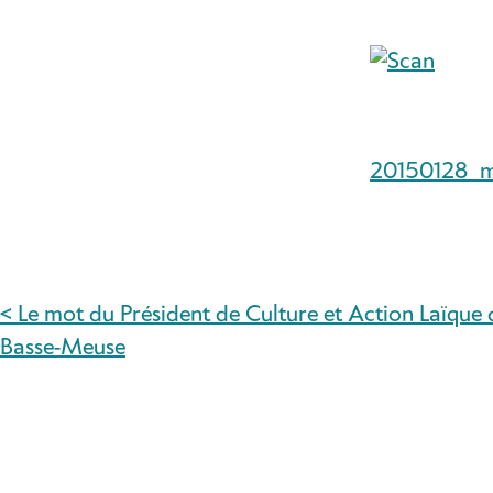
20150128_ml
< Le mot du Président de Culture et Action Laïque 
NAVIGATION
Basse-Meuse
DE
L’ARTICLE