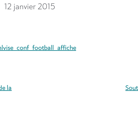
12 janvier 2015
vise_conf_football_affiche
de la
Sout