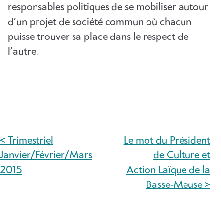
responsables politiques de se mobiliser autour
d’un projet de société commun où chacun
puisse trouver sa place dans le respect de
l’autre.
< Trimestriel
Le mot du Président
NAVIGATION
Janvier/Février/Mars
de Culture et
DE
2015
Action Laïque de la
Basse-Meuse >
L’ARTICLE