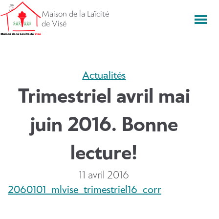
Aller
Maison de la Laïcité
directement
Men
de Visé
vers
le
contenu
Actualités
Trimestriel avril mai
juin 2016. Bonne
lecture!
11 avril 2016
2060101_mlvise_trimestriel16_corr