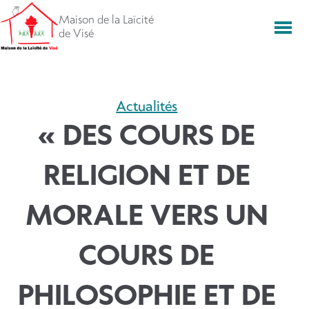
Aller
Maison de la Laïcité
directement
Men
de Visé
vers
le
contenu
Actualités
« DES COURS DE
RELIGION ET DE
MORALE VERS UN
COURS DE
PHILOSOPHIE ET DE