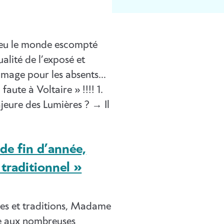
o
t
i
eu le monde escompté
c
alité de l’exposé et
e
ommage pour les absents…
faute à Voltaire » !!!! 1.
ajeure des Lumières ? → Il
 de fin d’année,
 traditionnel »
mes et traditions, Madame
re aux nombreuses