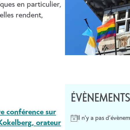
ïques en particulier,
’elles rendent,
ÉVÈNEMENTS
re conférence sur
Il n’y a pas d’évènem
N
Kokelberg, orateur