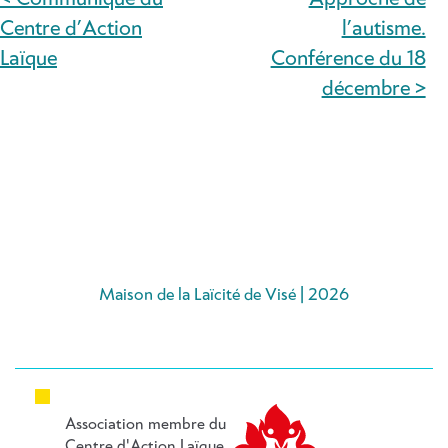
NAVIGATION
Centre d’Action
l’autisme.
DE
Laïque
Conférence du 18
décembre >
L’ARTICLE
Maison de la Laïcité de Visé | 2026
Association membre du
Centre d'Action Laïque