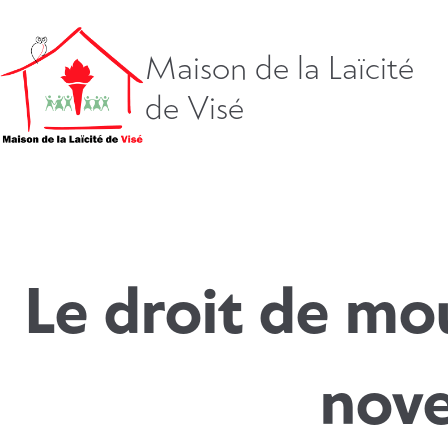
Aller
directement
vers
Maison de la Laïcité
le
de Visé
contenu
Le droit de mou
nove