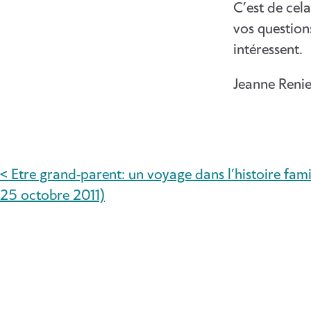
C’est de cel
vos questions
intéressent.
Jeanne Renie
< Etre grand-parent: un voyage dans l’histoire famil
NAVIGATION
25 octobre 2011)
DE
L’ARTICLE