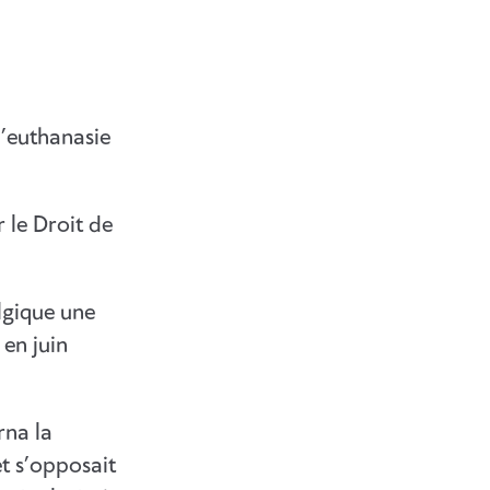
l’euthanasie
 le Droit de
lgique une
 en juin
rna la
t s’opposait