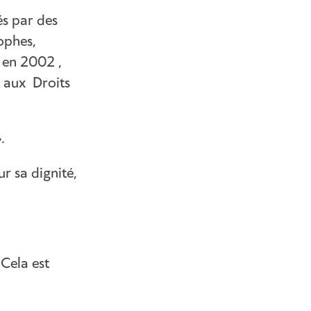
és par des
ophes,
, en 2002 ,
t aux Droits
.
ur sa dignité,
.Cela est