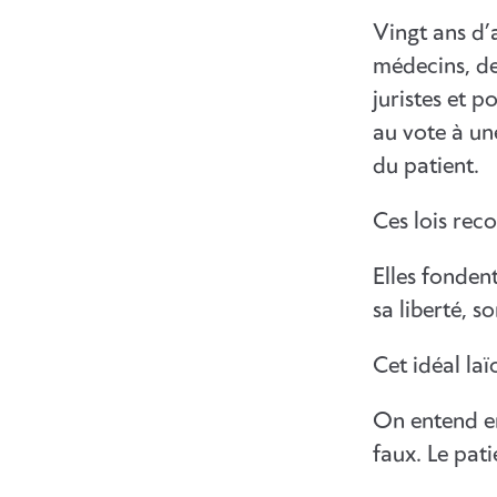
Vingt ans d’
médecins, de
juristes et p
au vote à une
du patient.
Ces lois reco
Elles fondent
sa liberté, 
Cet idéal laï
On entend en
faux. Le pati