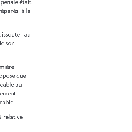
 pénale était
préparés à la
issoute , au
de son
emière
propose que
icable au
tement
rable.
 relative