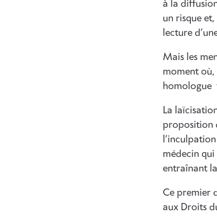
à la diffusio
un risque et,
lecture d’une
Mais les men
moment où, e
homologue fr
La laïcisati
proposition 
l’inculpatio
médecin qui 
entraînant la
Ce premier d
aux Droits d