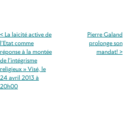
< La laïcité active de
Pierre Galand
NAVIGATION
l’Etat comme
prolonge son
DE
réponse à la montée
mandat! >
de l’intégrisme
L’ARTICLE
religieux » Visé, le
24 avril 2013 à
20h00