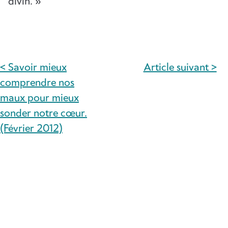
divin. »
< Savoir mieux
Article suivant >
NAVIGATION
comprendre nos
DE
maux pour mieux
sonder notre cœur.
L’ARTICLE
(Février 2012)