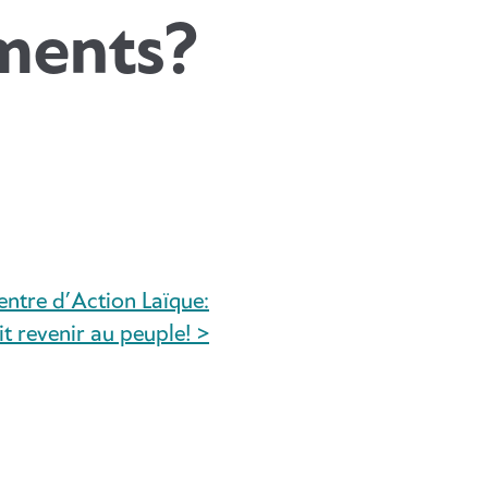
ements?
ntre d’Action Laïque:
it revenir au peuple! >