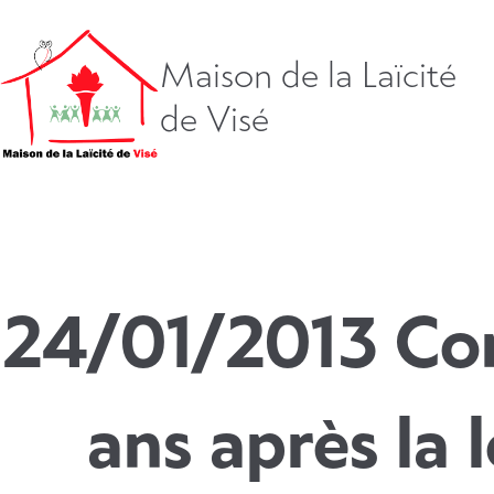
Aller
directement
vers
Maison de la Laïcité
le
de Visé
contenu
24/01/2013 Con
ans après la 