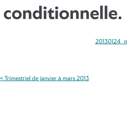
conditionnelle
20130124_ml
< Trimestriel de janvier à mars 2013
NAVIGATION
DE
L’ARTICLE