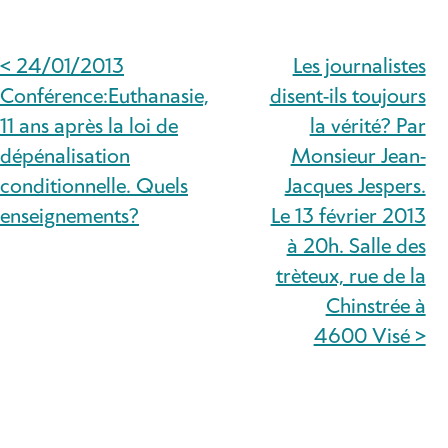
< 24/01/2013
Les journalistes
NAVIGATION
Conférence:Euthanasie,
disent-ils toujours
DE
11 ans après la loi de
la vérité? Par
dépénalisation
Monsieur Jean-
L’ARTICLE
conditionnelle. Quels
Jacques Jespers.
enseignements?
Le 13 février 2013
à 20h. Salle des
trèteux, rue de la
Chinstrée à
4600 Visé >