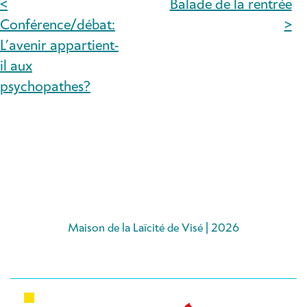
<
Balade de la rentrée
NAVIGATION
Conférence/débat:
>
DE
L’avenir appartient-
il aux
L’ARTICLE
psychopathes?
Maison de la Laïcité de Visé | 2026