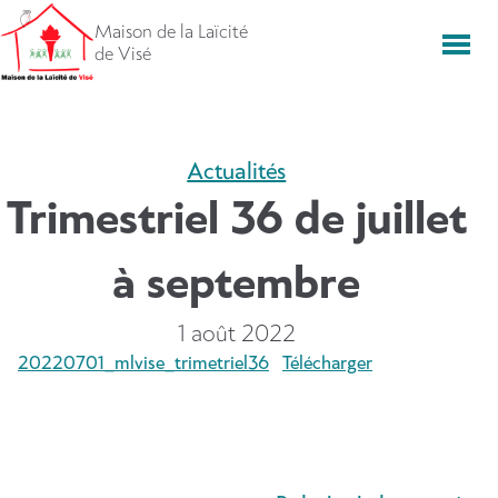
Aller
Maison de la Laïcité
directement
Men
de Visé
vers
le
contenu
Actualités
Trimestriel 36 de juillet
à septembre
1 août 2022
20220701_mlvise_trimetriel36
Télécharger