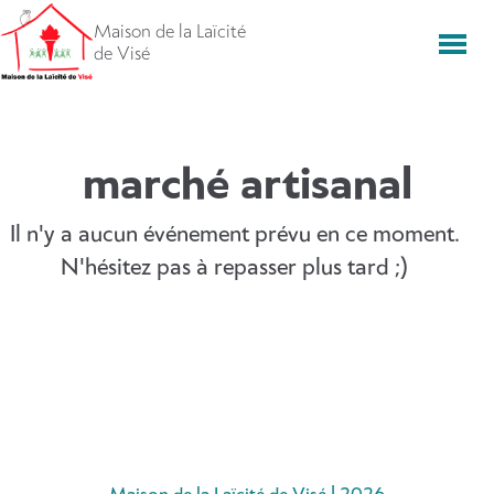
Aller
Maison de la Laïcité
directement
Men
de Visé
vers
le
contenu
marché artisanal
Il n'y a aucun événement prévu en ce moment.
N'hésitez pas à repasser plus tard ;)