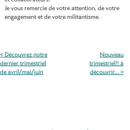
Je vous remercie de votre attention, de votre
engagement et de votre militantisme.
< Découvrez notre
Nouveau
NAVIGATION
dernier trimestriel
trimestriel!! à
DE
de avril/mai/juin
découvrir… >
L’ARTICLE