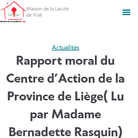
Aller
Maison de la Laïcité
directement
Men
de Visé
vers
le
contenu
Actualités
Rapport moral du
Centre d’Action de la
Province de Liège( Lu
par Madame
Bernadette Rasquin)