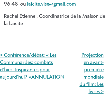
96 48 ou
laicite.vise@gmail.com
Rachel Etienne , Coordinatrice de la Maison de
la Laïcité
< Conférence/débat: « Les
Projection
NAVIGATION
Communardes: combats
en avant-
DE
d’hier! Inspirantes pour
première
aujourd’hui? »ANNULATION
mondiale
L’ARTICLE
du film: Les
livres >