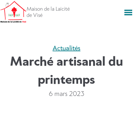
Aller
Maison de la Laïcité
directement
Men
de Visé
vers
le
contenu
Actualités
Marché artisanal du
printemps
6 mars 2023