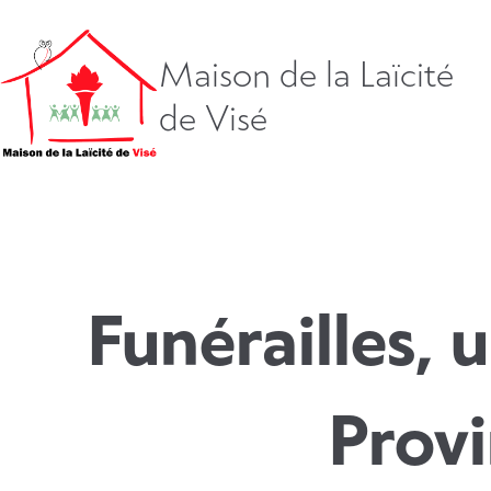
Aller
directement
vers
Maison de la Laïcité
le
de Visé
contenu
Funérailles,
Provi