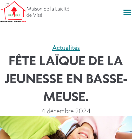
Aller
Maison de la Laïcité
directement
Men
de Visé
vers
le
contenu
Actualités
FÊTE LAÏQUE DE LA
JEUNESSE EN BASSE-
MEUSE.
4 décembre 2024