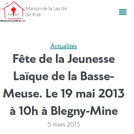
Aller
Maison de la Laïcité
directement
Men
de Visé
vers
le
contenu
Actualités
Fête de la Jeunesse
Laïque de la Basse-
Meuse. Le 19 mai 2013
à 10h à Blegny-Mine
5 mars 2013