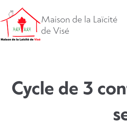
Aller
directement
vers
Maison de la Laïcité
le
de Visé
contenu
Cycle de 3 co
s