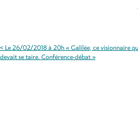
< Le 26/02/2018 à 20h « Galilée, ce visionnaire qu
NAVIGATION
devait se taire. Conférence-débat »
DE
L’ARTICLE