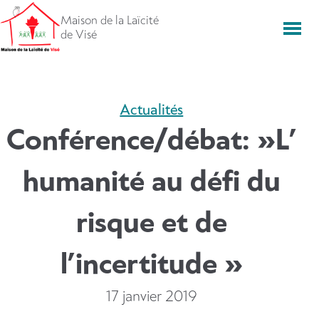
Aller
Maison de la Laïcité
directement
Men
de Visé
vers
le
contenu
Actualités
Conférence/débat: »L’
humanité au défi du
risque et de
l’incertitude »
17 janvier 2019