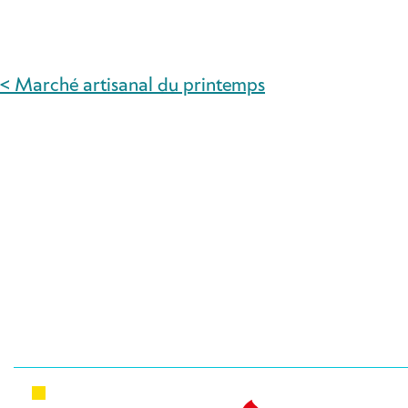
< Marché artisanal du printemps
NAVIGATION
DE
L’ARTICLE