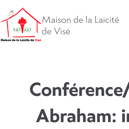
Aller
directement
vers
Maison de la Laïcité
le
de Visé
contenu
Conférence/
Abraham: i