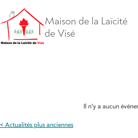
Aller
directement
vers
Maison de la Laïcité
le
de Visé
contenu
Il n'y a aucun évén
< Actualités plus anciennes
NAVIGATION